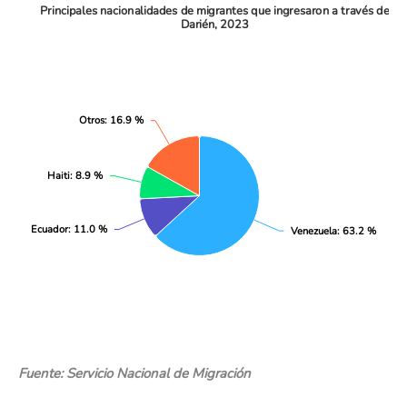
Principales nacionalidades de migra
Principales nacionalidades de migrantes que ingresaron a través de
Darién, 2023
Pie chart with 4 slices.
Otros
Otros
: 16.9 %
: 16.9 %
Haiti
Haiti
: 8.9 %
: 8.9 %
Ecuador
Ecuador
: 11.0 %
: 11.0 %
Venezuela
Venezuela
: 63.2 %
: 63.2 %
End of interactive chart.
Fuente: Servicio Nacional de Migración