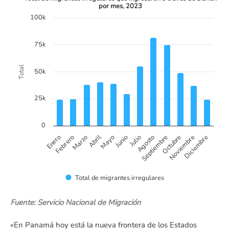
por mes, 2023
100k
Bar chart with 12 bars.
The chart has 1 X axis displaying categories.
The chart has 1 Y axis displaying Total. Data ranges from 2462
75k
Total
50k
25k
0
Febrero
Mayo
Agosto
Noviembre
Enero
Abril
Julio
Octubre
Marzo
Junio
Septiembre
Diciembre
Total de migrantes irregulares
End of interactive chart.
Fuente: Servicio Nacional de Migración
«En Panamá hoy está la nueva frontera de los Estados