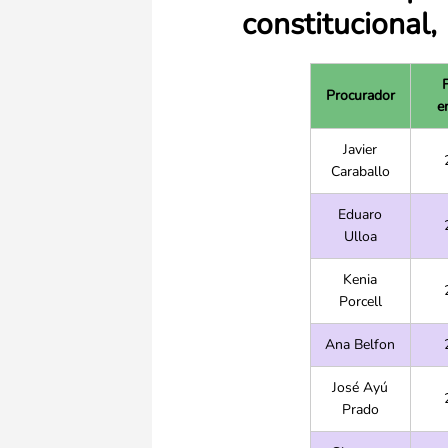
constitucional
Procurador
e
Javier
Caraballo
Eduaro
Ulloa
Kenia
Porcell
Ana Belfon
José Ayú
Prado