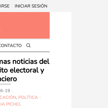
IRSE
INICIAR SESIÓN
CONTACTO
mas noticias del
to electoral y
nciero
06-19
2025-05-29
IN
POLÍT
CACIÓN
,
POLÍTICA
BY
EDITORIAL
IA PICHEL
¿Y ahora qué?