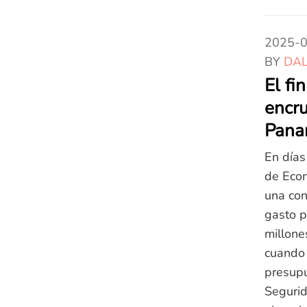
2025-
BY
DAL
El fi
encru
Pan
En días 
de Econ
una con
gasto p
millone
cuando 
presupu
Segurid