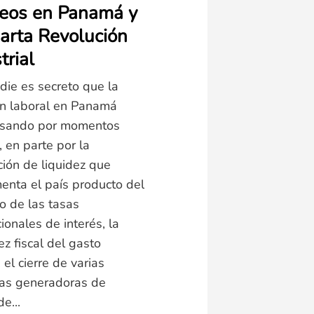
eos en Panamá y
Es innegable que existe 
arta Revolución
país una sensación de
trial
incertidumbre y desconte
dificultades a lo largo de
die es secreto que la
años seguidos han desg
ón laboral en Panamá
no solo el tejido empresa
asando por momentos
país, sino también su con
s, en parte por la
cívica. Y muchos paname
ción de liquidez que
particularmente los jóve
enta el país producto del
comienzan a tener duda
 de las tasas
importantes sobre la viabi
ionales de interés, la
ez fiscal del gasto
 el cierre de varias
2025-05-22
IN
POLÍT
ias generadoras de
BY
DALIA PICHEL
e...