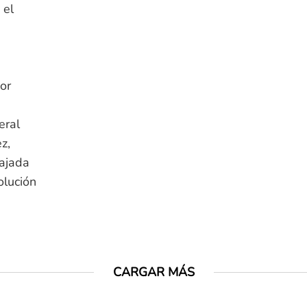
 el
or
eral
z,
bajada
olución
CARGAR MÁS