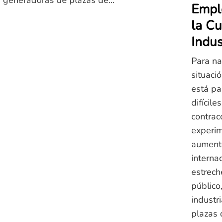
as generadoras de plazas de...
Empl
la Cu
Indus
Para na
situaci
está p
difícile
contrac
experim
aumento
internac
estrech
público,
industr
plazas d