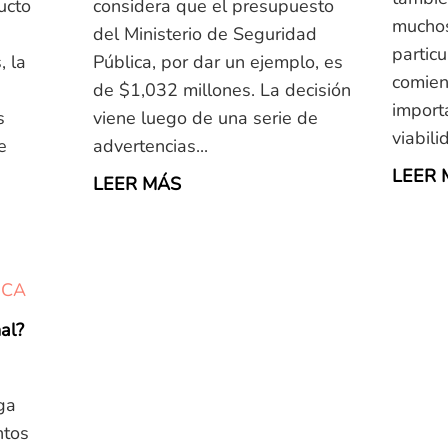
ucto
considera que el presupuesto
mucho
del Ministerio de Seguridad
partic
, la
Pública, por dar un ejemplo, es
comien
de $1,032 millones. La decisión
import
s
viene luego de una serie de
viabilid
e
advertencias...
LEER 
LEER MÁS
ICA
nal?
ga
ntos