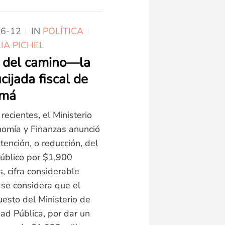
Suntracs: ¿la es
final?
06-12
IN
POLÍTICA
Tras casi un mes de hue
IA PICHEL
indefinida, y enfrentami
n del camino—la
el Gobierno Nacional, el
cijada fiscal de
Sindicato Único de Trab
amá
de la Construcción y Simi
Suntracs, enfrenta la ma
recientes, el Ministerio
embestida judicial de su 
omía y Finanzas anunció
El secretario general del
tención, o reducción, del
sindicato, Saúl Méndez, 
úblico por $1,900
refugiado en la embajad
s, cifra considerable
Bolivia esperando resolu
se considera que el
para su...
esto del Ministerio de
ad Pública, por dar un