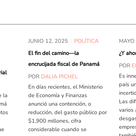
JUNIO 12,
2025
POLÍTICA
MAYO 
El fin del camino—la
¿Y aho
encrucijada fiscal de Panamá
POR
E
ial
Es inn
POR
DALIA PICHEL
país u
En días recientes, el Ministerio
incert
e la
de Economía y Finanzas
Las dif
amá
anunció una contención, o
varios
tos
reducción, del gasto público por
desgas
$1,900 millones, cifra
empresa
ue
considerable cuando se
también