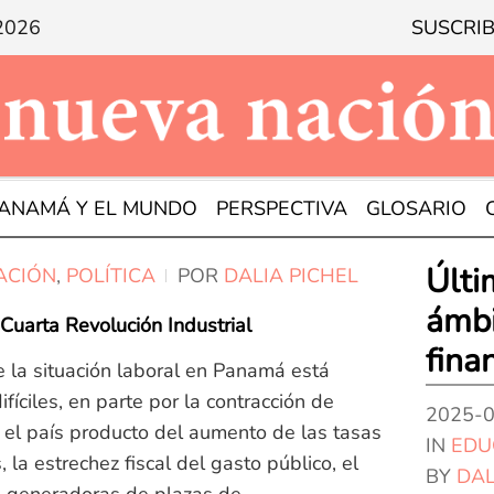
 2026
SUSCRIB
ANAMÁ Y EL MUNDO
PERSPECTIVA
GLOSARIO
Últi
ACIÓN
,
POLÍTICA
POR
DALIA PICHEL
ámbi
uarta Revolución Industrial
fina
e la situación laboral en Panamá está
ciles, en parte por la contracción de
2025-
 el país producto del aumento de las tasas
IN
EDU
, la estrechez fiscal del gasto público, el
BY
DAL