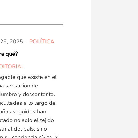
29,
2025
POLÍTICA
ra qué?
DITORIAL
egable que existe en el
na sensación de
idumbre y descontento.
icultades a lo largo de
 años seguidos han
tado no solo el tejido
rial del país, sino
 su conciencia cívica. Y