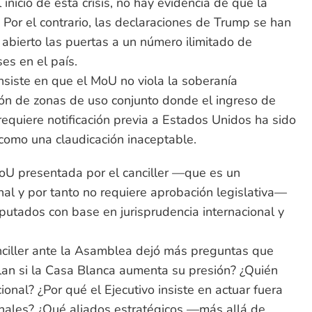
nicio de esta crisis, no hay evidencia de que la
 Por el contrario, las declaraciones de Trump se han
 abierto las puertas a un número ilimitado de
es en el país.
insiste en que el MoU no viola la soberanía
ón de zonas de uso conjunto donde el ingreso de
quiere notificación previa a Estados Unidos ha sido
 como una claudicación inaceptable.
MoU presentada por el canciller —que es un
nal y por tanto no requiere aprobación legislativa—
putados con base en jurisprudencia internacional y
ciller ante la Asamblea dejó más preguntas que
plan si la Casa Blanca aumenta su presión? ¿Quién
ional? ¿Por qué el Ejecutivo insiste en actuar fuera
onales? ¿Qué aliados estratégicos —más allá de